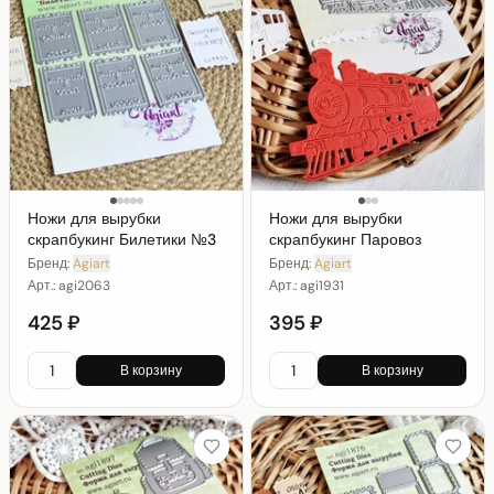
Ножи для вырубки
Ножи для вырубки
скрапбукинг Билетики №3
скрапбукинг Паровоз
Бренд:
Agiart
Бренд:
Agiart
Арт.:
agi2063
Арт.:
agi1931
425 ₽
395 ₽
В корзину
В корзину