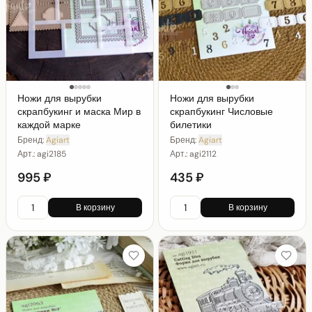
Ножи для вырубки
Ножи для вырубки
скрапбукинг и маска Мир в
скрапбукинг Числовые
каждой марке
билетики
Бренд:
Agiart
Бренд:
Agiart
Арт.:
agi2185
Арт.:
agi2112
995 ₽
435 ₽
В корзину
В корзину