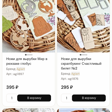
Ножи для вырубки Мир в
Ножи для вырубки
рюкзаке глобус
скрапбукинг Счастливый
билет №2
Бренд:
Agiart
Бренд:
Agiart
Арт.:
agi1897
Арт.:
agi1876
395 ₽
295 ₽
В корзину
В корзину