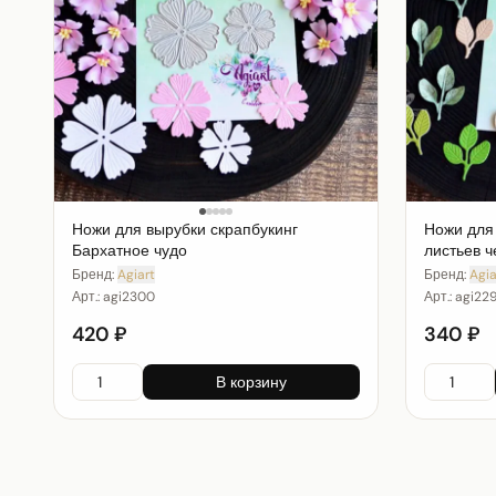
Ножи для вырубки скрапбукинг
Ножи для
Бархатное чудо
листьев ч
Бренд:
Agiart
Бренд:
Agia
Арт.:
agi2300
Арт.:
agi22
420 ₽
340 ₽
В корзину