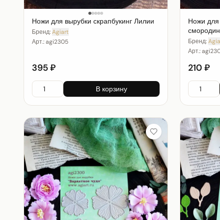
Ножи для вырубки скрапбукинг Лилии
Ножи для
смороди
Бренд:
Agiart
Бренд:
Agia
Арт.:
agi2305
Арт.:
agi23
395 ₽
210 ₽
В корзину