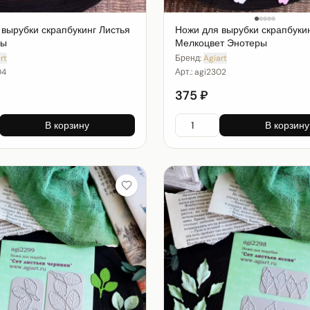
 вырубки скрапбукинг Листья
Ножи для вырубки скрапбуки
ны
Мелкоцвет Энотеры
rt
Бренд:
Agiart
04
Арт.:
agi2302
375 ₽
В корзину
В корзину