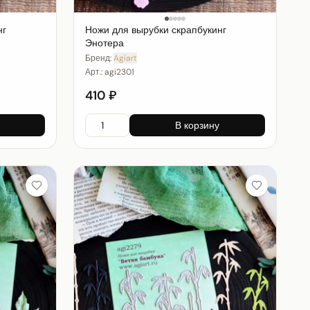
нг
Ножи для вырубки скрапбукинг
Энотера
Бренд:
Agiart
Арт.:
agi2301
410 ₽
В корзину