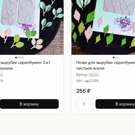
 вырубки скрапбукинг Сет
Ножи для вырубки скрапбуки
ерники
листьев ясеня
rt
Бренд:
Agiart
99
Арт.:
agi2298
255 ₽
В корзину
В корзину