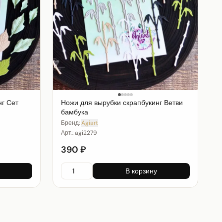
нг Сет
Ножи для вырубки скрапбукинг Ветви
бамбука
Бренд:
Agiart
Арт.:
agi2279
390 ₽
В корзину