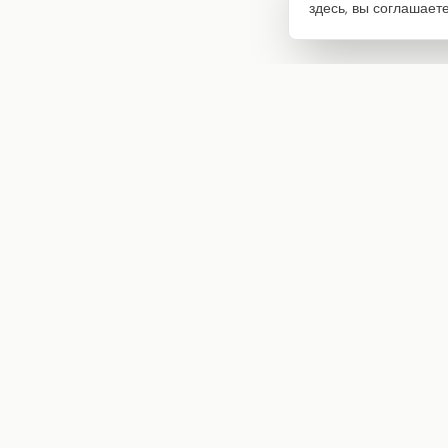
здесь, вы соглашает
Интернет-магазин товаров для творчества
info@craftstory.ru
г. Краснодар