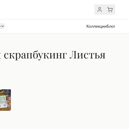
ё
Коллекции
Блог
 скрапбукинг Листья