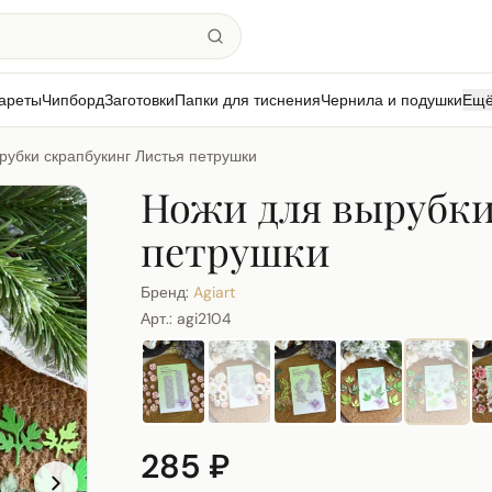
ареты
Чипборд
Заготовки
Папки для тиснения
Чернила и подушки
Ещ
рубки скрапбукинг Листья петрушки
Ножи для вырубки
петрушки
Бренд:
Agiart
Арт.:
agi2104
285 ₽