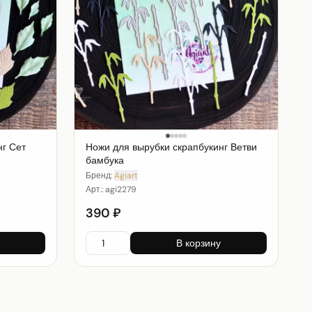
нг Сет
Ножи для вырубки скрапбукинг Ветви
бамбука
Бренд:
Agiart
Арт.:
agi2279
390 ₽
В корзину