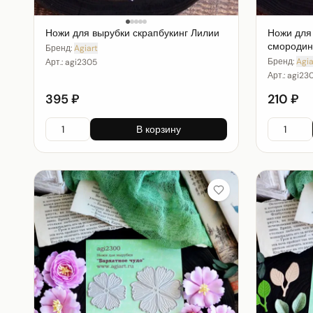
Ножи для вырубки скрапбукинг Лилии
Ножи для
смороди
Бренд:
Agiart
Бренд:
Agia
Арт.:
agi2305
Арт.:
agi23
395 ₽
210 ₽
В корзину