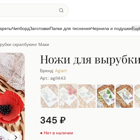
ареты
Чипборд
Заготовки
Папки для тиснения
Чернила и подушки
Ещ
рубки скрапбукинг Маки
Ножи для вырубки
Бренд:
Agiart
Арт.:
agi1443
345 ₽
● Нет в наличии