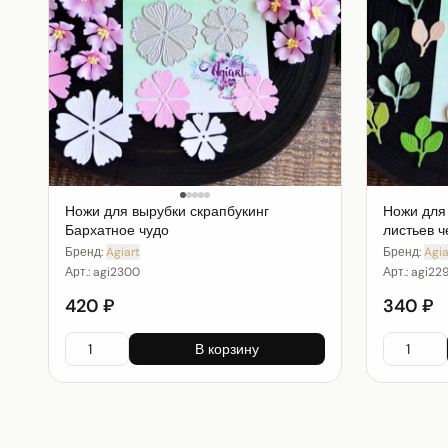
Ножи для вырубки скрапбукинг
Ножи для
Бархатное чудо
листьев ч
Бренд:
Agiart
Бренд:
Agia
Арт.:
agi2300
Арт.:
agi22
420 ₽
340 ₽
В корзину