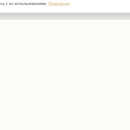
есь с их использованием.
Подробнее
Каталог
Наборы бумаги
Ножи для вырубки
Штампы
Трафареты
Чипборд