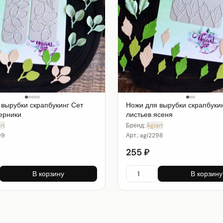
 вырубки скрапбукинг Сет
Ножи для вырубки скрапбуки
ерники
листьев ясеня
rt
Бренд:
Agiart
99
Арт.:
agi2298
255 ₽
В корзину
В корзину