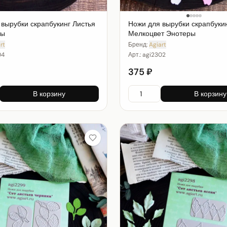
 вырубки скрапбукинг Листья
Ножи для вырубки скрапбуки
ны
Мелкоцвет Энотеры
rt
Бренд:
Agiart
04
Арт.:
agi2302
375 ₽
В корзину
В корзину