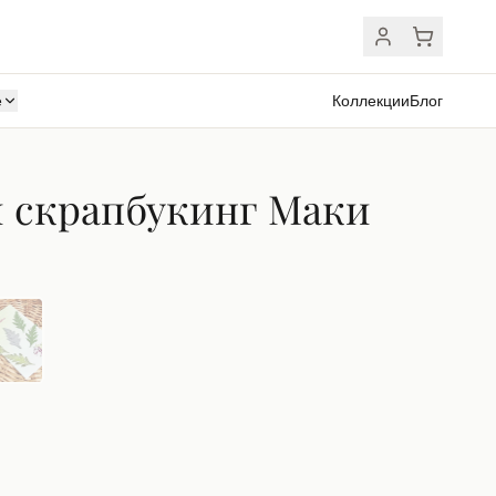
ё
Коллекции
Блог
 скрапбукинг Маки