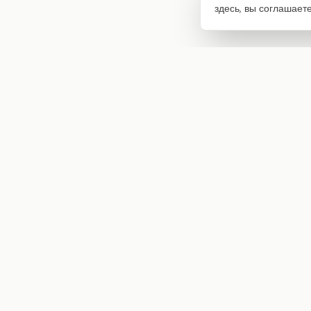
здесь, вы соглашает
Интернет-магазин товаров для творчества
info@craftstory.ru
г. Краснодар