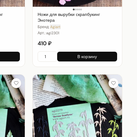
нг
Ножи для вырубки скрапбукинг
Энотера
Бренд:
Agiart
Арт.:
agi2301
410 ₽
В корзину