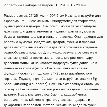
2 пластины в наборе размером: 106*28 и 102*21 мм

Размер цветов: 27*25  мм  и 20*19 мм Ножи для вырубки для 
скрапбукинга — незаменимый инструмент для творчества, 
ручных работ и декора. С их помощью вы легко создадите 
красивые фигурные элементы, надписи, рамки и узоры из 
бумаги, картона, фольги и тонкого пластика. Они подходят для 
работы с бумагой, кардстоком, фетром, тканью и пробкой, 
делая его отличным выбором для скрапбукинга и создания 
разнообразных поделок. Для лучших результатов советуем 
сложные дизайны прокатывать несколько раз, если вдруг 
давления машинки не хватает, подрегулируйте давление в 
машинке вентилем (если у Вас в машинке есть такая 
функция), если нет, подложите 1-2 листа дизайнерского 
картона.  Подходят для большинства вырубных машин (Big 
Shot, Cuttlebug и аналогов). Ножи имеют прочную стальную 
основу и обеспечивают четкий ровный рез даже при сложных 
деталях. Идеальны для скрапбукинга, кардмейкинга, 
оформления альбомов, открыток, упаковки подарков и 
декоративных проектов. Металлические ножи для вырубки 