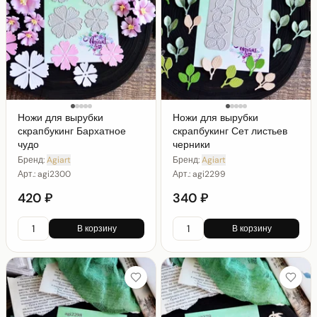
Ножи для вырубки
Ножи для вырубки
скрапбукинг Бархатное
скрапбукинг Сет листьев
чудо
черники
Бренд:
Agiart
Бренд:
Agiart
Арт.:
agi2300
Арт.:
agi2299
420 ₽
340 ₽
В корзину
В корзину