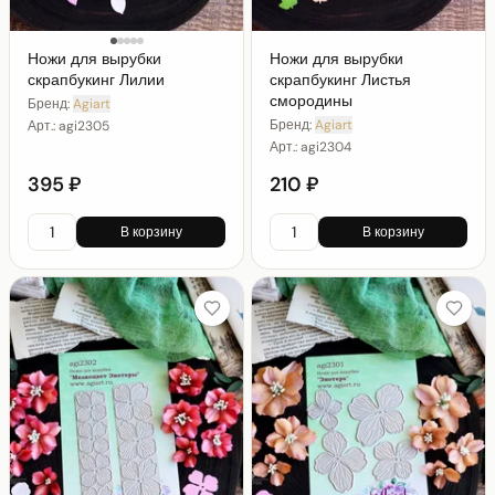
Ножи для вырубки
Ножи для вырубки
скрапбукинг Лилии
скрапбукинг Листья
смородины
Бренд:
Agiart
Бренд:
Agiart
Арт.:
agi2305
Арт.:
agi2304
395 ₽
210 ₽
В корзину
В корзину