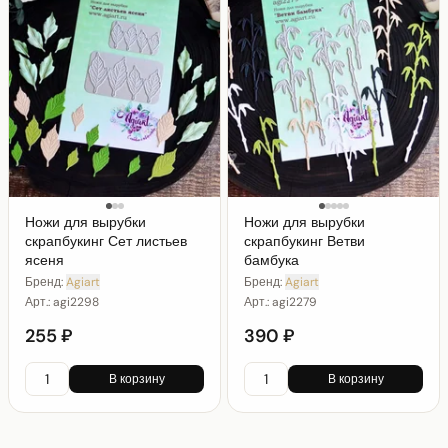
Ножи для вырубки
Ножи для вырубки
скрапбукинг Сет листьев
скрапбукинг Ветви
ясеня
бамбука
Бренд:
Agiart
Бренд:
Agiart
Арт.:
agi2298
Арт.:
agi2279
255 ₽
390 ₽
В корзину
В корзину