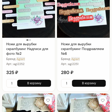
Ножи для вырубки
Ножи для вырубки
скрапбукинг Надписи для
скрапбукинг Поздравляем
фото №2
№6
Бренд:
Agiart
Бренд:
Agiart
Арт.:
agi2252
Арт.:
agi2251
325 ₽
280 ₽
В корзину
В корзину