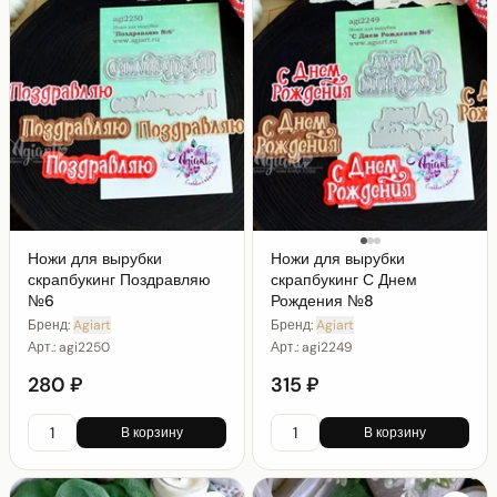
Ножи для вырубки
Ножи для вырубки
скрапбукинг Поздравляю
скрапбукинг С Днем
№6
Рождения №8
Бренд:
Agiart
Бренд:
Agiart
Арт.:
agi2250
Арт.:
agi2249
280 ₽
315 ₽
В корзину
В корзину