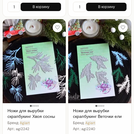
В корзину
В корзину
Ножи для вырубки
Ножи для вырубки
скрапбукинг Хвоя сосны
скрапбукинг Веточки ели
Бренд:
Agiart
Бренд:
Agiart
Арт.:
agi2242
Арт.:
agi2240