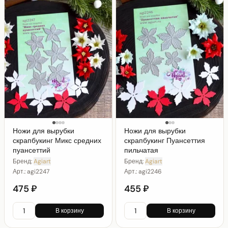
Ножи для вырубки
Ножи для вырубки
скрапбукинг Микс средних
скрапбукинг Пуансеттия
пуансеттий
пильчатая
Бренд:
Agiart
Бренд:
Agiart
Арт.:
agi2247
Арт.:
agi2246
475 ₽
455 ₽
В корзину
В корзину