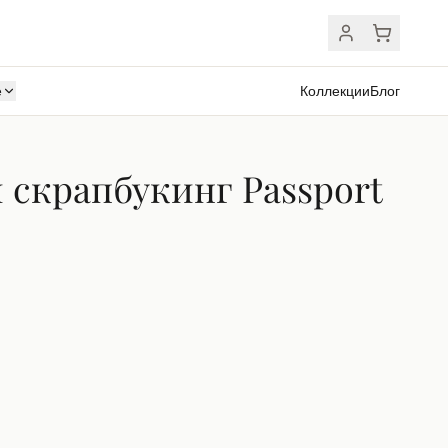
ё
Коллекции
Блог
 скрапбукинг Passport