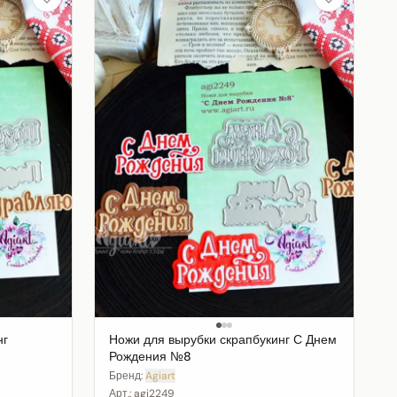
нг
Ножи для вырубки скрапбукинг С Днем
Рождения №8
Бренд:
Agiart
Арт.:
agi2249