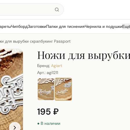
ареты
Чипборд
Заготовки
Папки для тиснения
Чернила и подушки
Ещ
и для вырубки скрапбукинг Passport
Ножи для вырубки
Бренд:
Agiart
Арт.:
agi1211
195 ₽
● В наличии