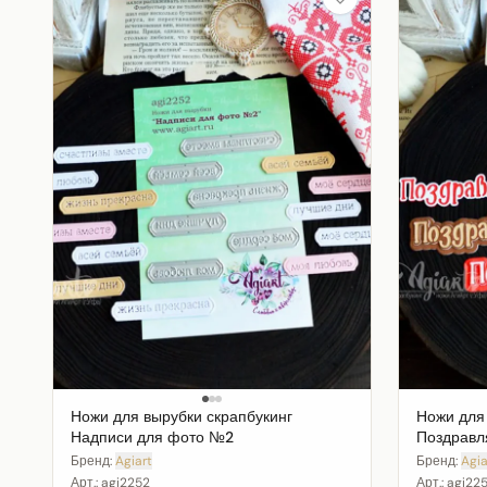
Ножи для вырубки скрапбукинг
Ножи для
Надписи для фото №2
Поздрав
Бренд:
Agiart
Бренд:
Agia
Арт.:
agi2252
Арт.:
agi225