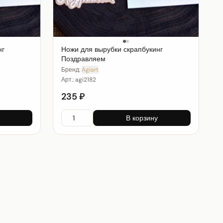
нг
Ножи для вырубки скрапбукинг
Поздравляем
Бренд:
Agiart
Арт.:
agi2182
235 ₽
В корзину