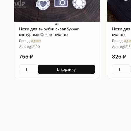
Ножи для вырубки скрапбукинг
Ножи для 
контурные Секрет счастья
счастья
Бренд:
Agiart
Бренд:
Agia
Арт.:
agi2199
Арт.:
agi218
755 ₽
325 ₽
В корзину