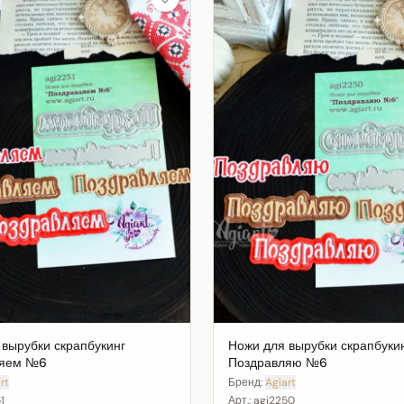
 вырубки скрапбукинг
Ножи для вырубки скрапбуки
ляем №6
Поздравляю №6
rt
Бренд:
Agiart
1
Арт.:
agi2250