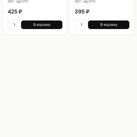
Арт.:
agi2115
Арт.:
agi2114
425 ₽
395 ₽
В корзину
В корзину