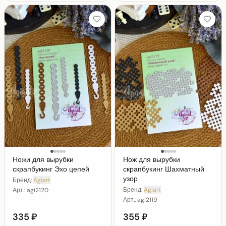
Ножи для вырубки
Нож для вырубки
скрапбукинг Эхо цепей
скрапбукинг Шахматный
узор
Бренд:
Agiart
Бренд:
Agiart
Арт.:
agi2120
Арт.:
agi2119
335 ₽
355 ₽