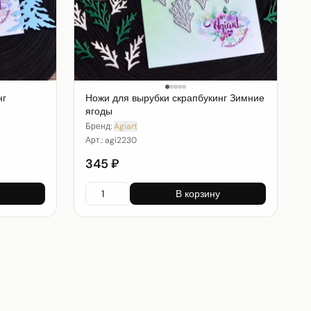
нг
Ножи для вырубки скрапбукинг Зимние
ягоды
Бренд:
Agiart
Арт.:
agi2230
345 ₽
В корзину