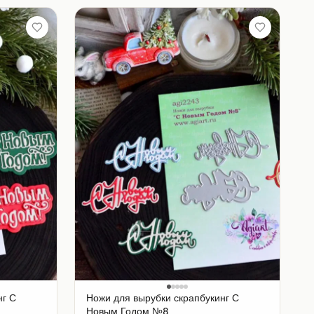
нг С
Ножи для вырубки скрапбукинг С
Новым Годом №8