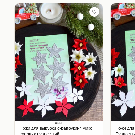
Ножи для вырубки скрапбукинг Микс
Ножи для
средних пуансеттий
Пуансетт