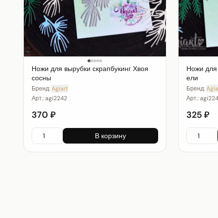
Ножи для вырубки скрапбукинг Хвоя
Ножи для 
сосны
ели
Бренд:
Agiart
Бренд:
Agia
Арт.:
agi2242
Арт.:
agi22
370 ₽
325 ₽
В корзину