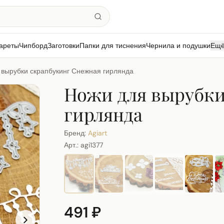
ареты
Чипборд
Заготовки
Папки для тиснения
Чернила и подушки
Ещ
 вырубки скрапбукинг Снежная гирлянда
Ножи для вырубки
гирлянда
Бренд:
Agiart
Арт.:
agi1377
491 ₽