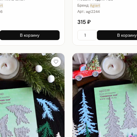
rt
Бренд:
Agiart
46
Арт.:
agi2244
315 ₽
В корзину
В корзину