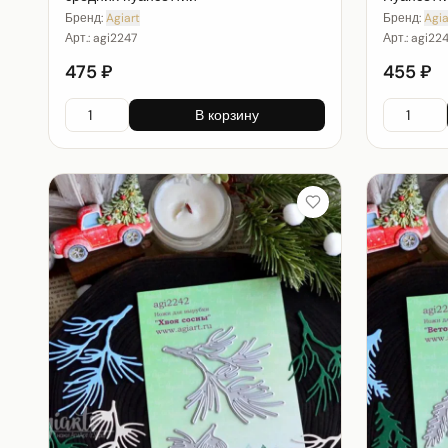
Бренд:
Agiart
Бренд:
Agia
Арт.:
agi2247
Арт.:
agi22
475 ₽
455 ₽
В корзину