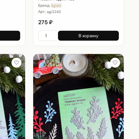
Бренд:
Agiart
Арт.:
agi2243
275 ₽
В корзину