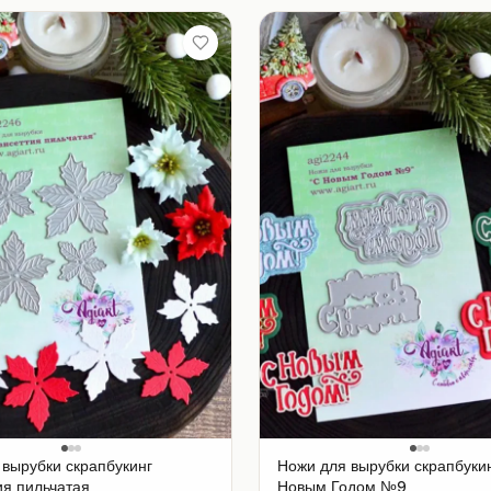
 вырубки скрапбукинг
Ножи для вырубки скрапбуки
ия пильчатая
Новым Годом №9