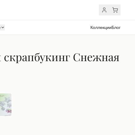
ё
Коллекции
Блог
 скрапбукинг Снежная