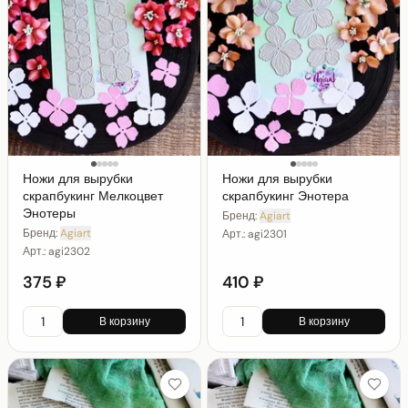
Ножи для вырубки
Ножи для вырубки
скрапбукинг Мелкоцвет
скрапбукинг Энотера
Энотеры
Бренд:
Agiart
Бренд:
Agiart
Арт.:
agi2301
Арт.:
agi2302
375 ₽
410 ₽
В корзину
В корзину