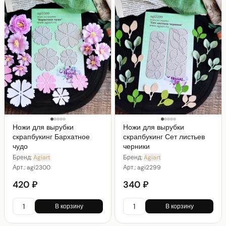
Ножи для вырубки
Ножи для вырубки
скрапбукинг Бархатное
скрапбукинг Сет листьев
чудо
черники
Бренд:
Agiart
Бренд:
Agiart
Арт.:
agi2300
Арт.:
agi2299
420 ₽
340 ₽
В корзину
В корзину