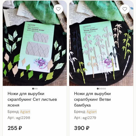
Ножи для вырубки
Ножи для вырубки
скрапбукинг Сет листьев
скрапбукинг Ветви
ясеня
бамбука
Бренд:
Agiart
Бренд:
Agiart
Арт.:
agi2298
Арт.:
agi2279
255 ₽
390 ₽