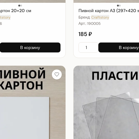
артон 20×20 см
Пивной картон А3 (297×420 
tstory
Бренд:
Craftstory
6
Арт.:
190005
185 ₽
В корзину
В корзину