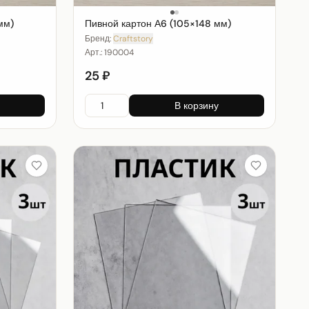
мм)
Пивной картон А6 (105×148 мм)
Бренд:
Craftstory
Арт.:
190004
25 ₽
В корзину