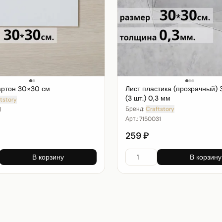
артон 30×30 см
Лист пластика (прозрачный)
(3 шт.) 0,3 мм
tstory
Бренд:
Craftstory
1
Арт.:
7150031
259 ₽
В корзину
В корзину