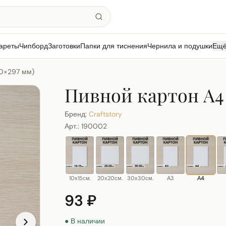
ареты
Чипборд
Заготовки
Папки для тиснения
Чернила и подушки
Ещ
10×297 мм)
Пивной картон А4 
Бренд:
Craftstory
Арт.:
190002
10х15см.
20х20см.
30х30см.
А3
А4
93 ₽
● В наличии