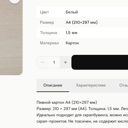
Цвет
Белый
Размер
А4 (210×297 мм)
Толщина
1,5 мм
Материал
Картон
1
Описание
Характеристики
Отз
Пивной картон А4 (210×297 мм)

Размер: 210 × 297 мм (А4). Толщина: 1,5 мм. Ле
Идеально подходит для скрапбукинга, можно исп
скрап-проектов. Не токсичен, не содержит кисло