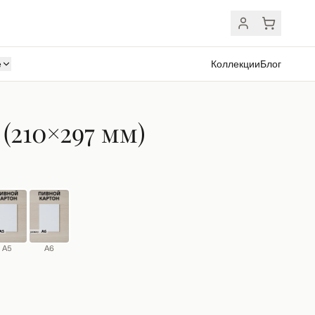
ё
Коллекции
Блог
(210×297 мм)
А5
А6