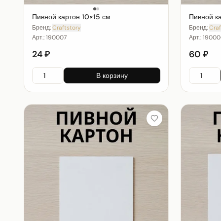
Пивной картон 10×15 см
Пивной к
Бренд:
Craftstory
Бренд:
Craf
Арт.:
190007
Арт.:
19000
24 ₽
60 ₽
В корзину