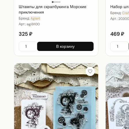
Штампы для скрапбукинга Морские
Набор шт
приключения
Бренд:
Craf
Бренд:
Agiart
Арт.:
2030
Арт.:
agi9100
325 ₽
469 ₽
В корзину