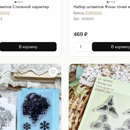
ампов Стальной характер
Набор штампов Фоны точки и
tstory
Бренд:
Craftstory
03
Арт.:
203001
469 ₽
В корзину
В корзину