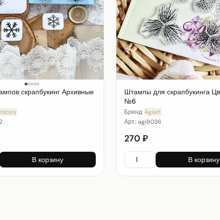
ампов скрапбукинг Архивные
Штампы для скрапбукинга Ц
№6
tstory
Бренд:
Agiart
2
Арт.:
agi9036
270 ₽
В корзину
В корзину