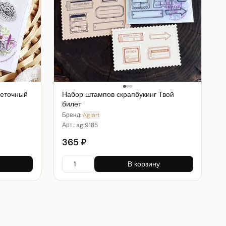
веточный
Набор штампов скрапбукинг Твой
билет
Бренд:
Agiart
Арт.:
agi9185
365 ₽
В корзину