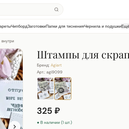
ареты
Чипборд
Заготовки
Папки для тиснения
Чернила и подушки
Ещ
 внутри
Штампы для скрап
Бренд:
Agiart
Арт.:
agi9099
325 ₽
● В наличии (1 шт.)