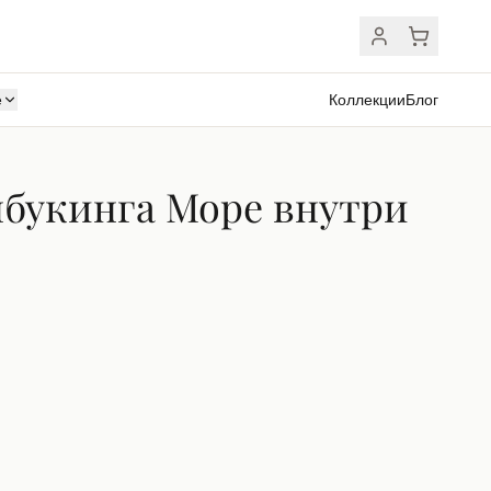
ё
Коллекции
Блог
букинга Море внутри