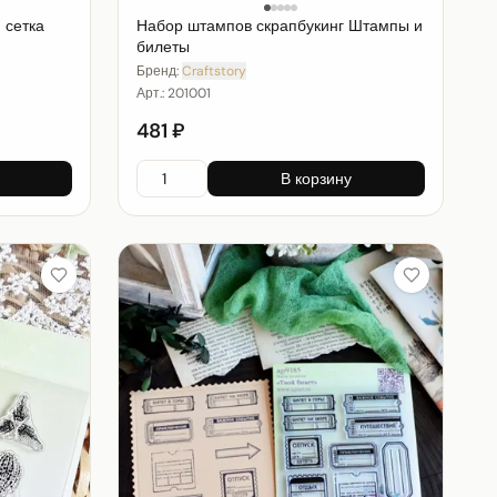
 сетка
Набор штампов скрапбукинг Штампы и
билеты
Бренд:
Craftstory
Арт.:
201001
481 ₽
В корзину