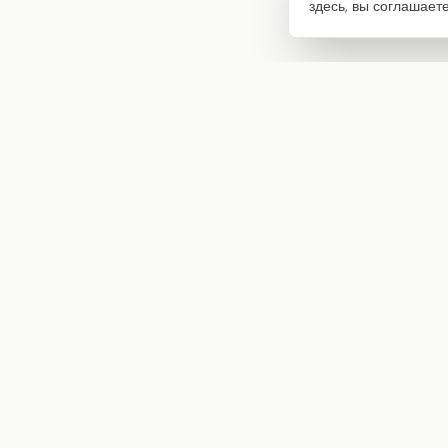
здесь, вы соглашает
Интернет-магазин товаров для творчества
info@craftstory.ru
г. Краснодар