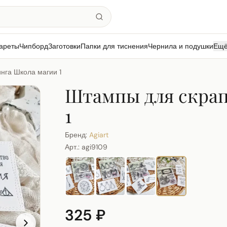
ареты
Чипборд
Заготовки
Папки для тиснения
Чернила и подушки
Ещ
нга Школа магии 1
Штампы для скрап
1
Бренд:
Agiart
Арт.:
agi9109
325 ₽