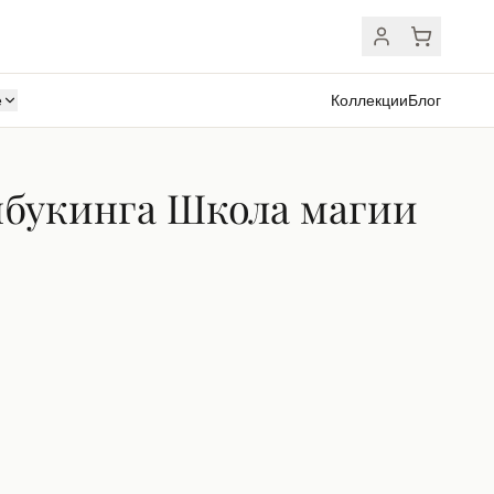
ё
Коллекции
Блог
букинга Школа магии