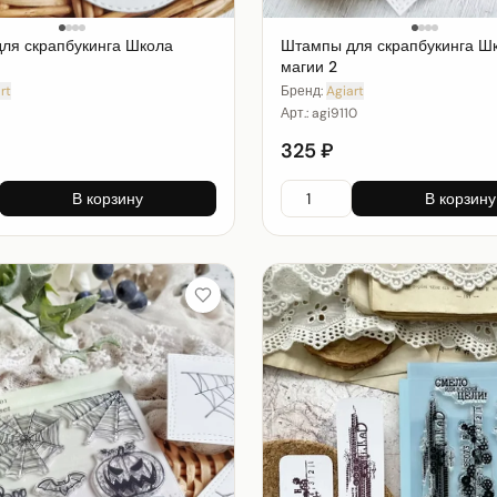
ля скрапбукинга Школа
Штампы для скрапбукинга Ш
магии 2
rt
Бренд:
Agiart
Арт.:
agi9110
325 ₽
В корзину
В корзину