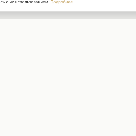
есь с их использованием.
Подробнее
Каталог
Наборы бумаги
Ножи для вырубки
Штампы
Трафареты
Чипборд