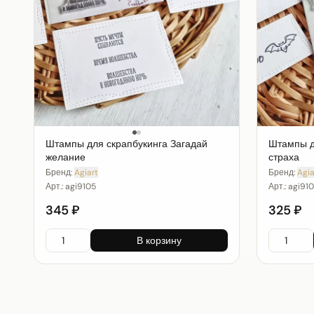
Штампы для скрапбукинга Загадай
Штампы д
желание
страха
Бренд:
Agiart
Бренд:
Agia
Арт.:
agi9105
Арт.:
agi910
345 ₽
325 ₽
В корзину