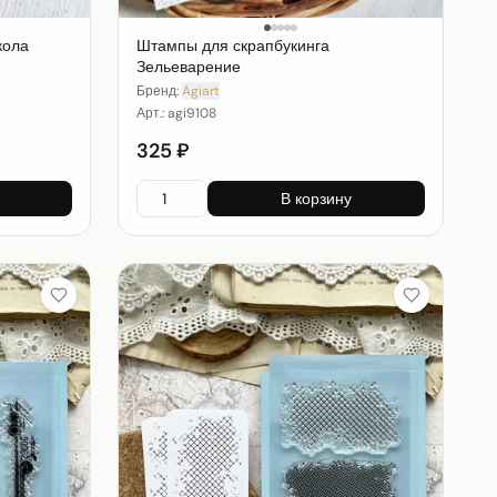
кола
Штампы для скрапбукинга
Зельеварение
Бренд:
Agiart
Арт.:
agi9108
325 ₽
В корзину