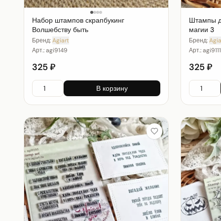
Набор штампов скрапбукинг
Штампы д
Волшебству быть
магии 3
Бренд:
Agiart
Бренд:
Agia
Арт.:
agi9149
Арт.:
agi9111
325 ₽
325 ₽
В корзину