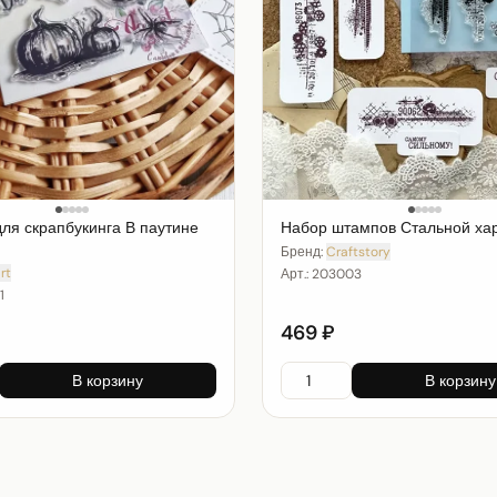
Набор штампов Стальной ха
ля скрапбукинга В паутине
Бренд:
Craftstory
rt
Арт.:
203003
1
469 ₽
В корзину
В корзину