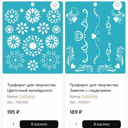
Трафарет для творчества
Трафарет для творчества
Цветочный калейдоскоп
Завитки с сердечками
Бренд:
Craftstory
Бренд:
Craftstory
Арт.:
706006
Арт.:
705007
195 ₽
189 ₽
В корзину
В корзину