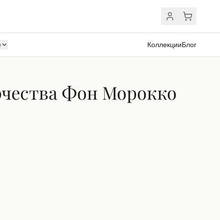
ё
Коллекции
Блог
рчества Фон Морокко