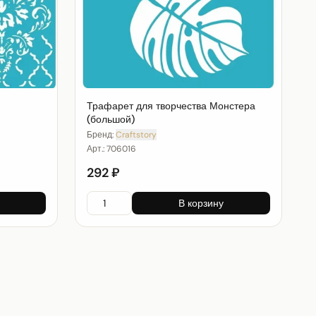
Трафарет для творчества Монстера
(большой)
Бренд:
Craftstory
Арт.:
706016
292 ₽
В корзину