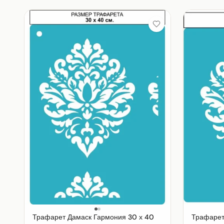
Трафарет Дамаск Гармония 30 х 40
Трафарет