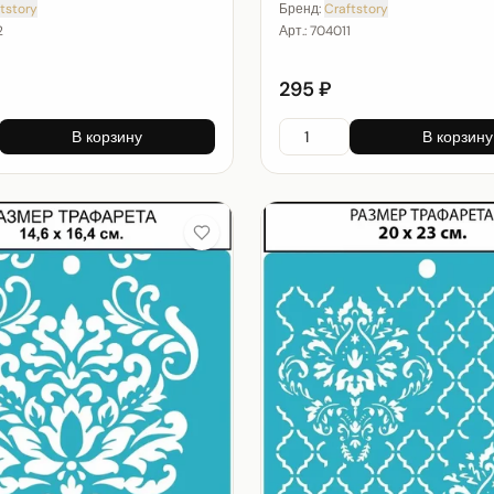
tstory
Бренд:
Craftstory
2
Арт.:
704011
295 ₽
В корзину
В корзину