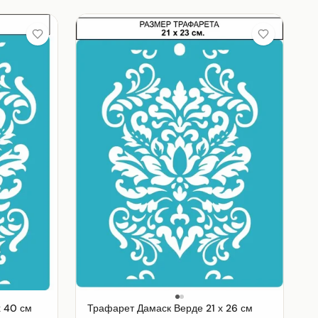
 40 см
Трафарет Дамаск Верде 21 х 26 см