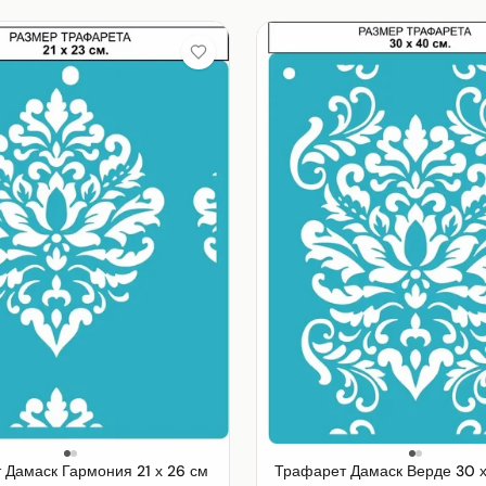
 Дамаск Гармония 21 х 26 см
Трафарет Дамаск Верде 30 х