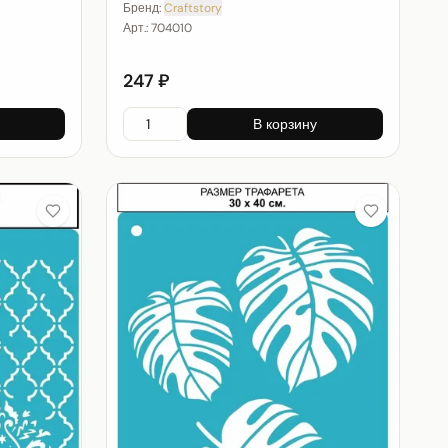
Бренд:
Craftstory
Арт.:
704010
247 ₽
В корзину