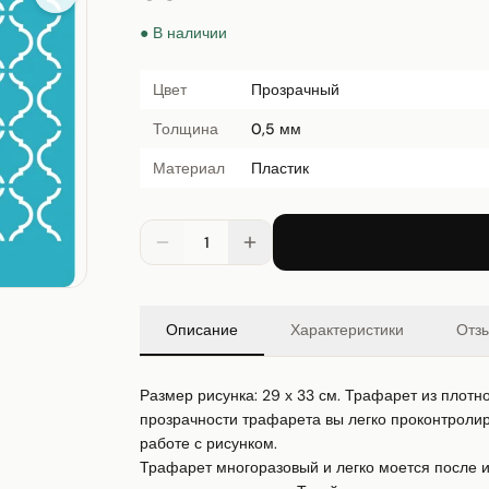
● В наличии
Цвет
Прозрачный
Толщина
0,5 мм
Материал
Пластик
1
Описание
Характеристики
Отз
Размер рисунка: 29 х 33 см. Трафарет из плотно
прозрачности трафарета вы легко проконтролиру
работе с рисунком.

Трафарет многоразовый и легко моется после ис