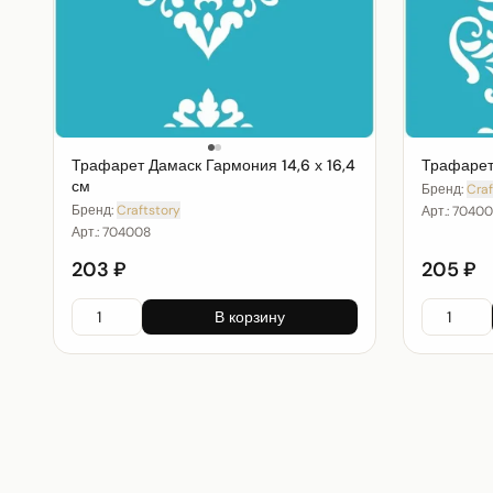
Трафарет Дамаск Гармония 14,6 х 16,4
Трафарет 
см
Бренд:
Craf
Бренд:
Craftstory
Арт.:
70400
Арт.:
704008
203 ₽
205 ₽
В корзину