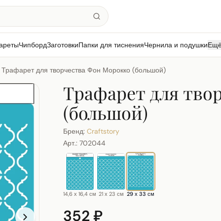
ареты
Чипборд
Заготовки
Папки для тиснения
Чернила и подушки
Ещ
Трафарет для творчества Фон Морокко (большой)
Трафарет для тво
(большой)
Бренд:
Craftstory
Арт.:
702044
14,6 х 16,4 см
21 х 23 см
29 х 33 см
352 ₽