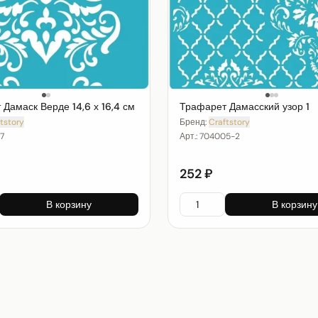
Дамаск Верде 14,6 х 16,4 см
Трафарет Дамасский узор 1
tstory
Бренд:
Craftstory
7
Арт.:
704005-2
252 ₽
В корзину
В корзину