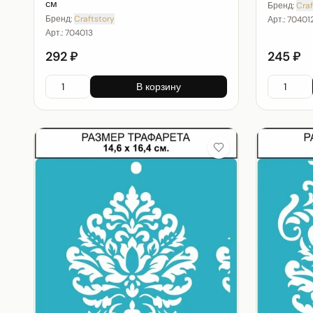
см
Бренд:
Craf
Бренд:
Craftstory
Арт.:
70401
Арт.:
704013
292 ₽
245 ₽
В корзину