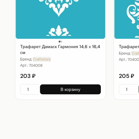
Трафарет Дамаск Гармония 14,6 х 16,4
Трафарет 
см
Бренд:
Craf
Бренд:
Craftstory
Арт.:
70400
Арт.:
704008
203 ₽
205 ₽
В корзину