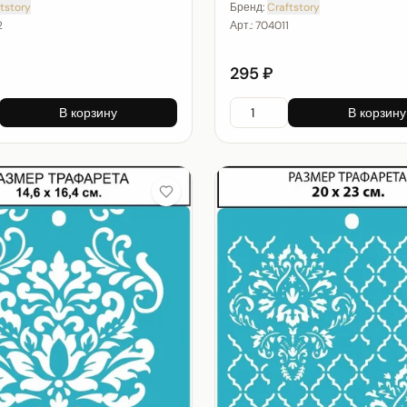
tstory
Бренд:
Craftstory
2
Арт.:
704011
295 ₽
В корзину
В корзину