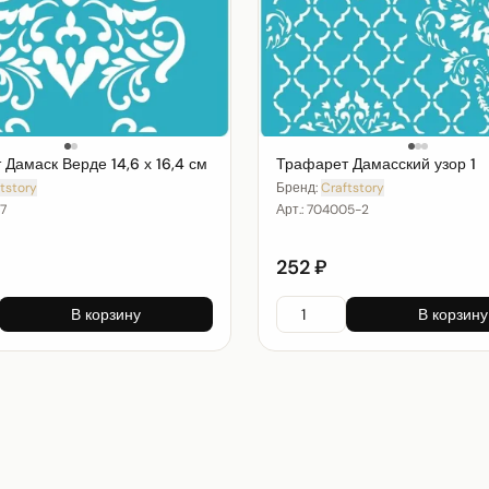
Дамаск Верде 14,6 х 16,4 см
Трафарет Дамасский узор 1
tstory
Бренд:
Craftstory
7
Арт.:
704005-2
252 ₽
В корзину
В корзину