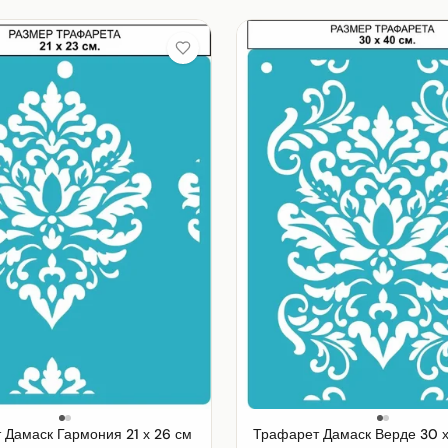
 Дамаск Гармония 21 х 26 см
Трафарет Дамаск Верде 30 х