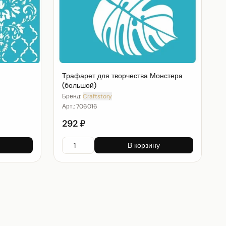
Трафарет для творчества Монстера
(большой)
Бренд:
Craftstory
Арт.:
706016
292 ₽
В корзину