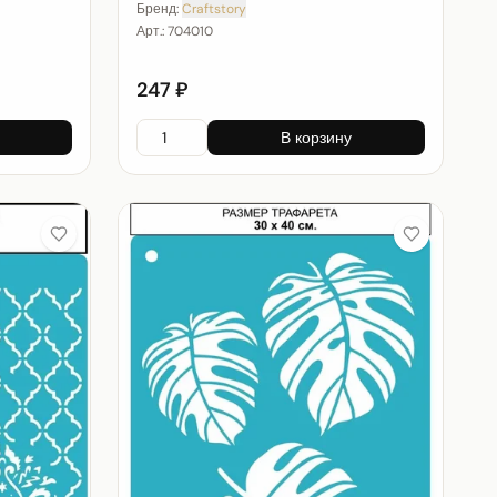
Бренд:
Craftstory
Арт.:
704010
247 ₽
В корзину