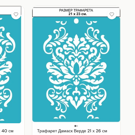
 40 см
Трафарет Дамаск Верде 21 х 26 см