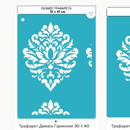
Трафарет Дамаск Гармония 30 х 40
Трафарет