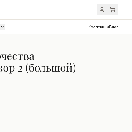
ё
Коллекции
Блог
рчества
ор 2 (большой)