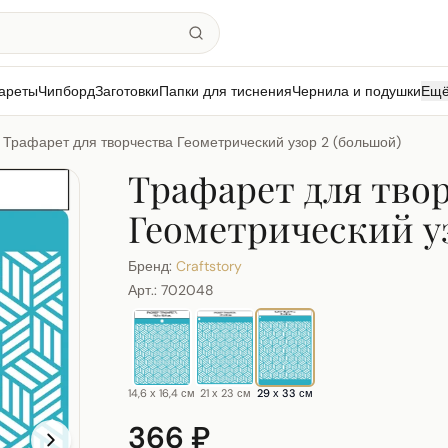
ареты
Чипборд
Заготовки
Папки для тиснения
Чернила и подушки
Ещ
Трафарет для творчества Геометрический узор 2 (большой)
Трафарет для тво
Геометрический уз
Бренд:
Craftstory
Арт.:
702048
14,6 х 16,4 см
21 х 23 см
29 х 33 см
366 ₽