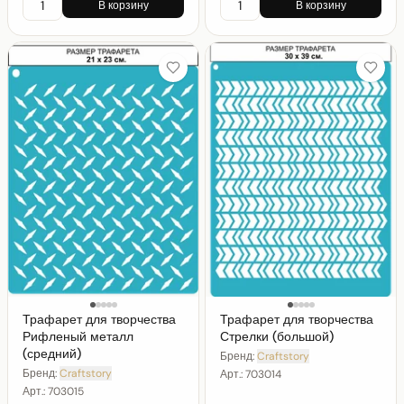
В корзину
В корзину
Трафарет для творчества
Трафарет для творчества
Рифленый металл
Стрелки (большой)
(средний)
Бренд:
Craftstory
Бренд:
Craftstory
Арт.:
703014
Арт.:
703015