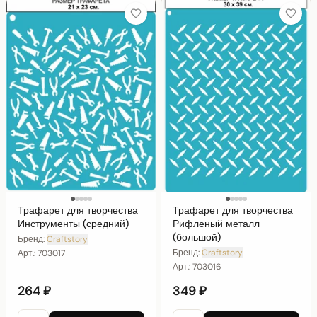
Трафарет для творчества
Трафарет для творчества
Инструменты (средний)
Рифленый металл
(большой)
Бренд:
Craftstory
Бренд:
Craftstory
Арт.:
703017
Арт.:
703016
264 ₽
349 ₽