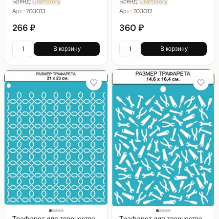
Бренд:
Craftstory
Бренд:
Craftstory
Арт.:
703013
Арт.:
703012
266 ₽
360 ₽
В корзину
В корзину
Трафарет для творчества
Трафарет для творчества