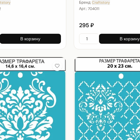
tstory
Бренд:
Craftstory
2
Арт.:
704011
295 ₽
В корзину
В корзину