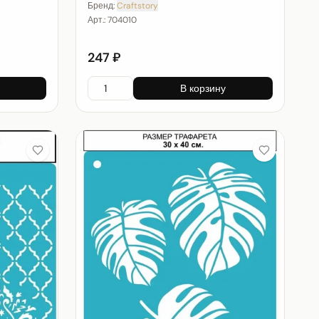
Бренд:
Craftstory
Арт.:
704010
247 ₽
В корзину