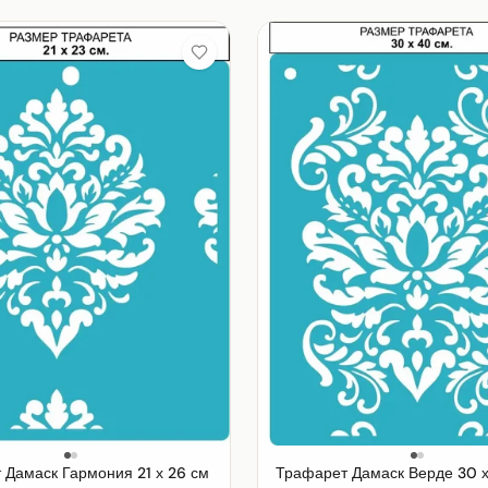
 Дамаск Гармония 21 х 26 см
Трафарет Дамаск Верде 30 х