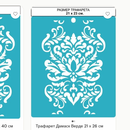
 40 см
Трафарет Дамаск Верде 21 х 26 см