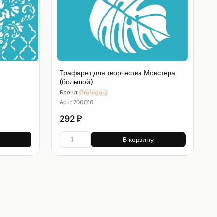
Трафарет для творчества Монстера
(большой)
Бренд:
Craftstory
Арт.:
706016
292 ₽
В корзину