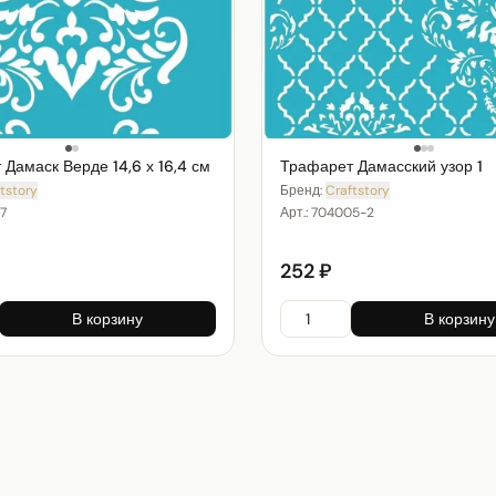
Дамаск Верде 14,6 х 16,4 см
Трафарет Дамасский узор 1
tstory
Бренд:
Craftstory
7
Арт.:
704005-2
252 ₽
В корзину
В корзину