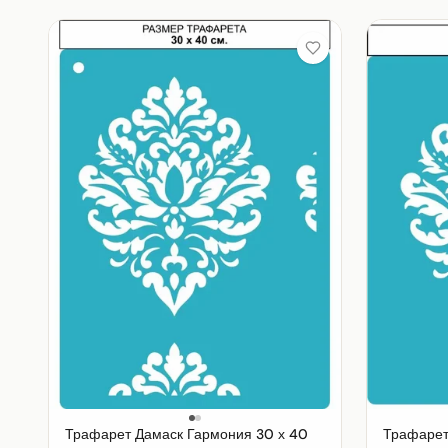
Трафарет Дамаск Гармония 30 х 40
Трафарет