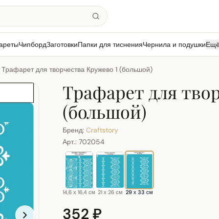
ареты
Чипборд
Заготовки
Папки для тиснения
Чернила и подушки
Ещ
Трафарет для творчества Кружево 1 (большой)
Трафарет для твор
(большой)
Бренд:
Craftstory
Арт.:
702054
14,6 х 16,4 см
21 х 26 см
29 х 33 см
352 ₽