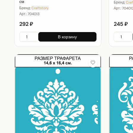
см
Бренд:
Craf
Бренд:
Craftstory
Арт.:
70401
Арт.:
704013
292 ₽
245 ₽
В корзину