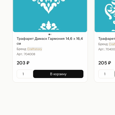
Трафарет Дамаск Гармония 14,6 х 16,4
Трафарет 
см
Бренд:
Craf
Бренд:
Craftstory
Арт.:
70400
Арт.:
704008
203 ₽
205 ₽
В корзину