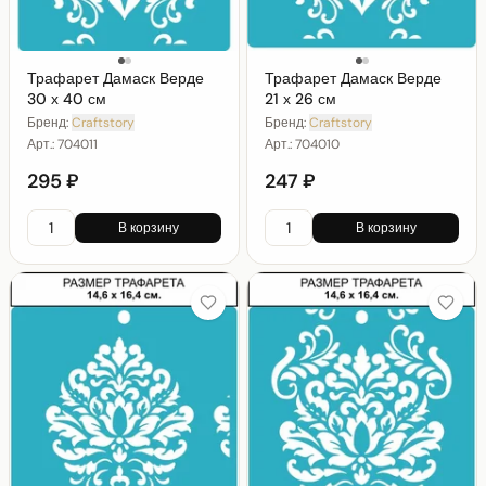
Трафарет Дамаск Верде
Трафарет Дамаск Верде
30 х 40 см
21 х 26 см
Бренд:
Craftstory
Бренд:
Craftstory
Арт.:
704011
Арт.:
704010
295 ₽
247 ₽
В корзину
В корзину