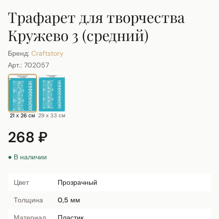
Трафарет для творчества
Кружево 3 (средний)
Бренд:
Craftstory
Арт.:
702057
21 х 26 см
29 х 33 см
268 ₽
● В наличии
Цвет
Прозрачный
Толщина
0,5 мм
Материал
Пластик