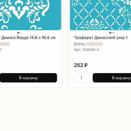
Дамаск Верде 14,6 х 16,4 см
Трафарет Дамасский узор 1
tstory
Бренд:
Craftstory
7
Арт.:
704005-2
252 ₽
В корзину
В корзину