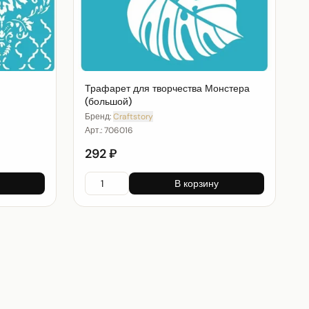
Трафарет для творчества Монстера
(большой)
Бренд:
Craftstory
Арт.:
706016
292 ₽
В корзину