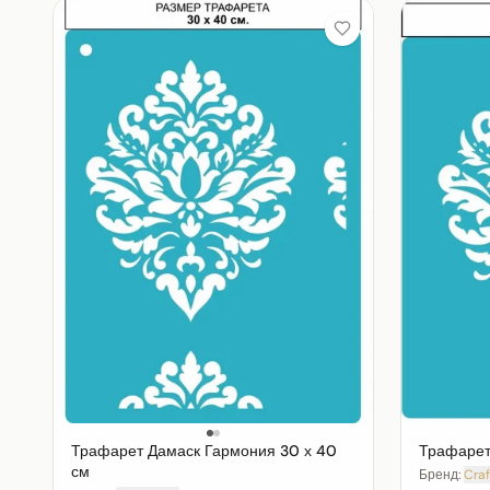
Трафарет Дамаск Гармония 30 х 40
Трафарет
см
Бренд:
Craf