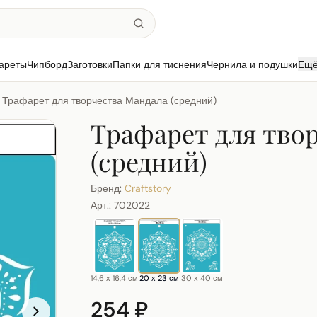
ареты
Чипборд
Заготовки
Папки для тиснения
Чернила и подушки
Ещ
Трафарет для творчества Мандала (средний)
Трафарет для тво
(средний)
Бренд:
Craftstory
Арт.:
702022
14,6 х 16,4 см
20 х 23 см
30 х 40 см
254 ₽