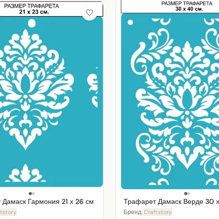
 Дамаск Гармония 21 х 26 см
Трафарет Дамаск Верде 30 х
tstory
Бренд:
Craftstory