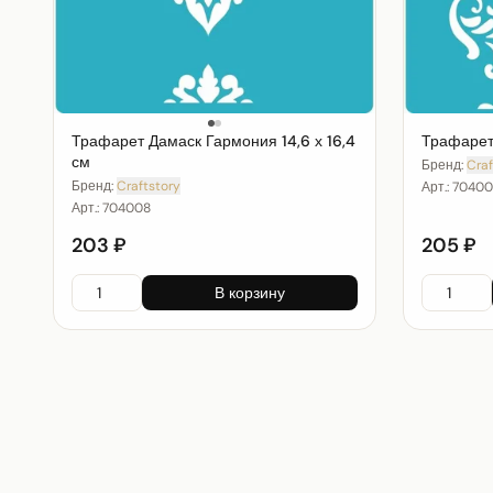
Трафарет Дамаск Гармония 14,6 х 16,4
Трафарет 
см
Бренд:
Craf
Бренд:
Craftstory
Арт.:
70400
Арт.:
704008
203 ₽
205 ₽
В корзину