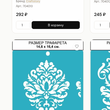
Бренд:
Craftstory
Арт.:
70401
Арт.:
704013
292 ₽
245 ₽
В корзину