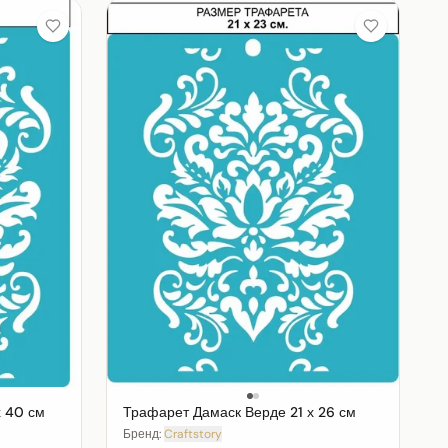
 40 см
Трафарет Дамаск Верде 21 х 26 см
Бренд:
Craftstory