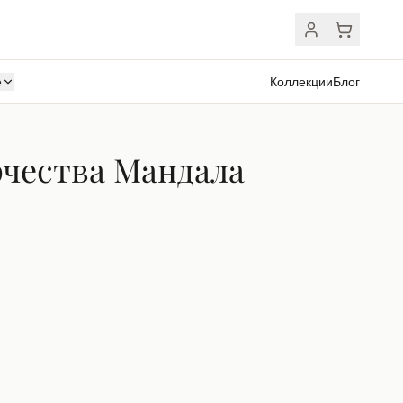
ё
Коллекции
Блог
рчества Мандала