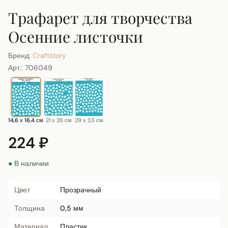
Трафарет для творчества
Осенние листочки
Бренд:
Craftstory
Арт.:
706049
14,6 х 16,4 см
21 х 26 см
29 х 33 см
224 ₽
● В наличии
Цвет
Прозрачный
Толщина
0,5 мм
Материал
Пластик