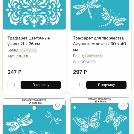
Трафарет Цветочные
Трафарет для творчества
узоры 21 х 26 см
Ажурные стрекозы 30 х 40
см
Бренд:
Craftstory
Бренд:
Craftstory
Арт.:
706030
Арт.:
706029
247 ₽
297 ₽
В корзину
В корзину