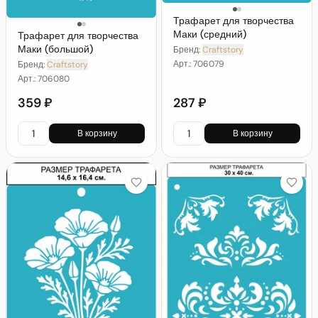
Трафарет для творчества
Маки (средний)
Трафарет для творчества
Маки (большой)
Бренд:
Craftstory
Арт.:
706079
Бренд:
Craftstory
Арт.:
706080
359 ₽
287 ₽
В корзину
В корзину