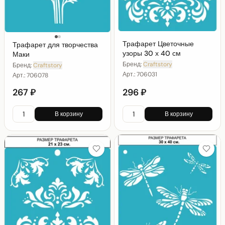
Трафарет Цветочные
Трафарет для творчества
узоры 30 х 40 см
Маки
Бренд:
Craftstory
Бренд:
Craftstory
Арт.:
706031
Арт.:
706078
267 ₽
296 ₽
В корзину
В корзину