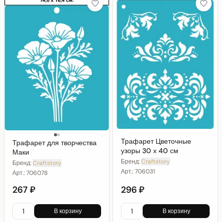
Трафарет Цветочные
Трафарет для творчества
узоры 30 х 40 см
Маки
Бренд:
Craftstory
Бренд:
Craftstory
Арт.:
706031
Арт.:
706078
267 ₽
296 ₽
В корзину
В корзину