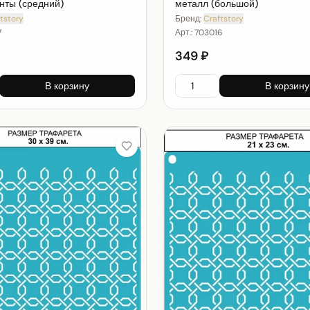
нты (средний)
металл (большой)
tstory
Бренд:
Craftstory
7
Арт.:
703016
349 ₽
В корзину
В корзину