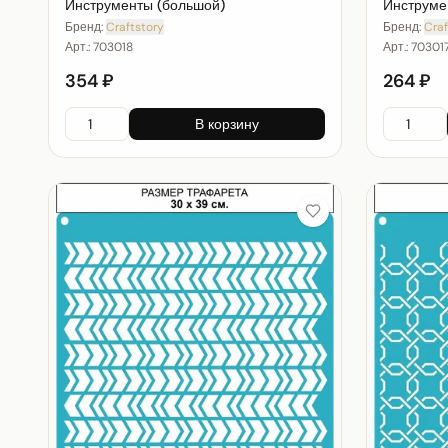
Инструменты (большой)
Инструме
Бренд:
Craftstory
Бренд:
Craf
Арт.:
703018
Арт.:
70301
354 ₽
264 ₽
В корзину