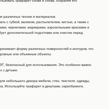
ьзовать трафарет снова и снова, сохраняя его 
я различных техник и материалов.

ь с губкой, валиком, распылителем, кистью, а также с 
ками, чернилами, маркерами, аэрозольными красками и 
ует дополнительной подготовки или очистки перед 
ринимает форму различных поверхностей и контуров, что 
еровные или объемные объекты.

ЭТ, безопасный для использования. Это особенно важно 
 с детьми.

для небольшого декора мебели, стен, текстиля, одежды, 
а. Используйте трафарет в декупаже, скрапбукинге, 