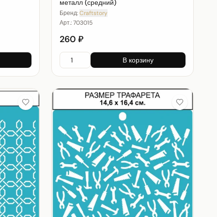
металл (средний)
Бренд:
Craftstory
Арт.:
703015
260 ₽
В корзину