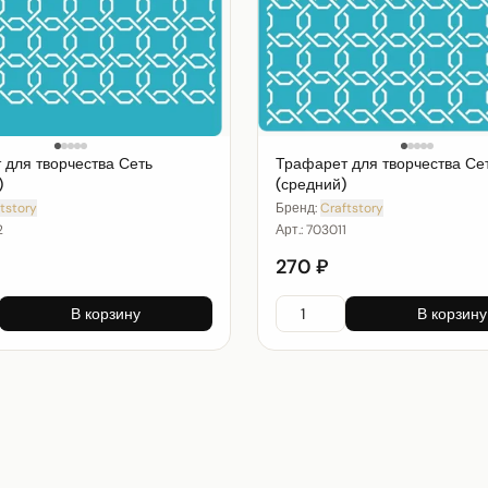
 для творчества Сеть
Трафарет для творчества Се
)
(средний)
tstory
Бренд:
Craftstory
2
Арт.:
703011
270 ₽
В корзину
В корзину