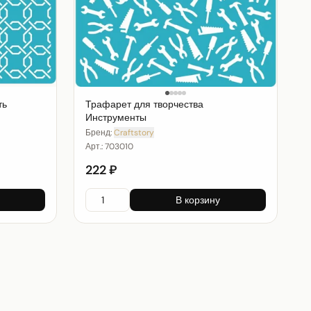
ть
Трафарет для творчества
Инструменты
Бренд:
Craftstory
Арт.:
703010
222 ₽
В корзину