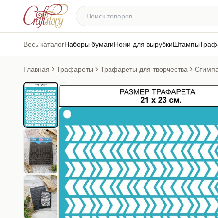
Весь каталог
Наборы бумаги
Ножи для вырубки
Штампы
Траф
Главная
Трафареты
Трафареты для творчества
Стимпа