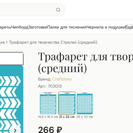
ареты
Чипборд
Заготовки
Папки для тиснения
Чернила и подушки
Ещ
нк
Трафарет для творчества Стрелки (средний)
Трафарет для тво
(средний)
Бренд:
Craftstory
Арт.:
703013
14,6 х 16,4 см
21 х 23 см
29 х 33 см
266 ₽