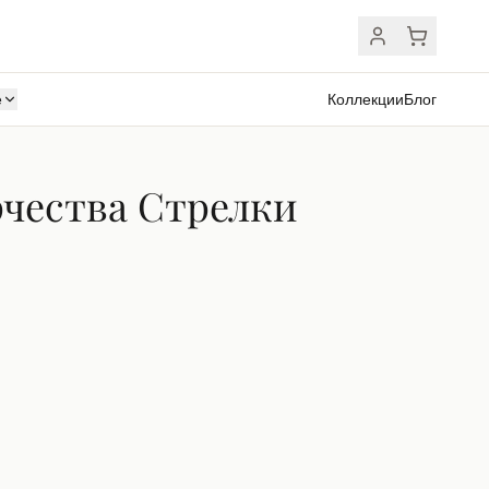
ё
Коллекции
Блог
рчества Стрелки