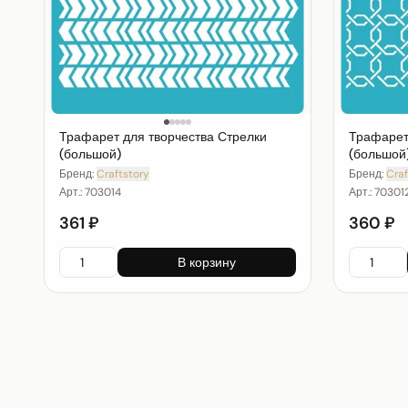
Трафарет для творчества Стрелки
Трафарет
(большой)
(большой
Бренд:
Craftstory
Бренд:
Craf
Арт.:
703014
Арт.:
70301
361 ₽
360 ₽
В корзину