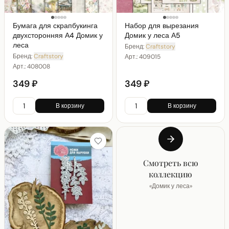
Бумага для скрапбукинга
Набор для вырезания
двухсторонняя А4 Домик у
Домик у леса А5
леса
Бренд:
Craftstory
Бренд:
Craftstory
Арт.:
409015
Арт.:
408008
349 ₽
349 ₽
В корзину
В корзину
Смотреть всю
коллекцию
«
Домик у леса
»