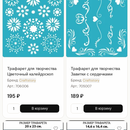
Трафарет для творчества
Трафарет для творчества
Цветочный калейдоскоп
Завитки с сердечками
Бренд:
Craftstory
Бренд:
Craftstory
Арт.:
706006
Арт.:
705007
195 ₽
189 ₽
В корзину
В корзину