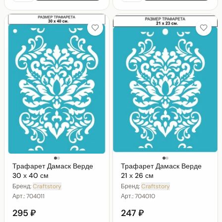
Трафарет Дамаск Верде
Трафарет Дамаск Верде
30 х 40 см
21 х 26 см
Бренд:
Craftstory
Бренд:
Craftstory
Арт.:
704011
Арт.:
704010
295 ₽
247 ₽