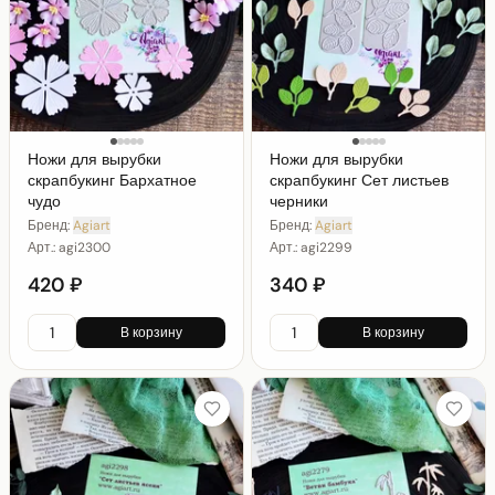
Ножи для вырубки
Ножи для вырубки
скрапбукинг Бархатное
скрапбукинг Сет листьев
чудо
черники
Бренд:
Agiart
Бренд:
Agiart
Арт.:
agi2300
Арт.:
agi2299
420 ₽
340 ₽
В корзину
В корзину