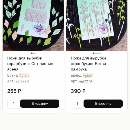
Ножи для вырубки
Ножи для вырубки
скрапбукинг Сет листьев
скрапбукинг Ветви
ясеня
бамбука
Бренд:
Agiart
Бренд:
Agiart
Арт.:
agi2298
Арт.:
agi2279
255 ₽
390 ₽
В корзину
В корзину