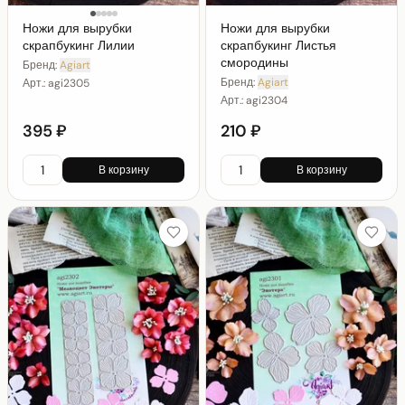
Ножи для вырубки
Ножи для вырубки
скрапбукинг Лилии
скрапбукинг Листья
смородины
Бренд:
Agiart
Бренд:
Agiart
Арт.:
agi2305
Арт.:
agi2304
395 ₽
210 ₽
В корзину
В корзину