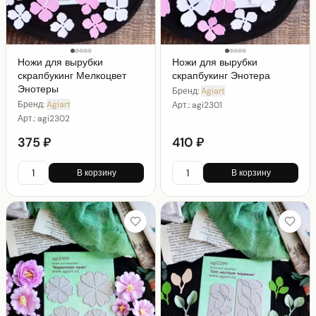
Ножи для вырубки
Ножи для вырубки
скрапбукинг Мелкоцвет
скрапбукинг Энотера
Энотеры
Бренд:
Agiart
Бренд:
Agiart
Арт.:
agi2301
Арт.:
agi2302
375 ₽
410 ₽
В корзину
В корзину