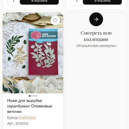
В корзину
В корзину
Смотреть всю
коллекцию
«
Итальянские каникулы
»
Ножи для вырубки
скрапбукинг Оливковые
веточки
Бренд:
Craftstory
Арт.:
303003