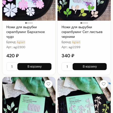
Ножи для вырубки
Ножи для вырубки
скрапбукинг Бархатное
скрапбукинг Сет листьев
чудо
черники
Бренд:
Agiart
Бренд:
Agiart
Арт.:
agi2300
Арт.:
agi2299
420 ₽
340 ₽
В корзину
В корзину