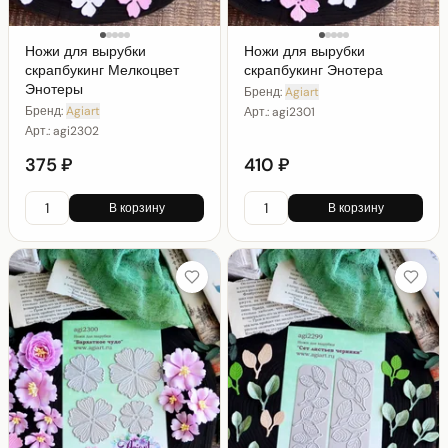
Ножи для вырубки
Ножи для вырубки
скрапбукинг Мелкоцвет
скрапбукинг Энотера
Энотеры
Бренд:
Agiart
Бренд:
Agiart
Арт.:
agi2301
Арт.:
agi2302
375 ₽
410 ₽
В корзину
В корзину