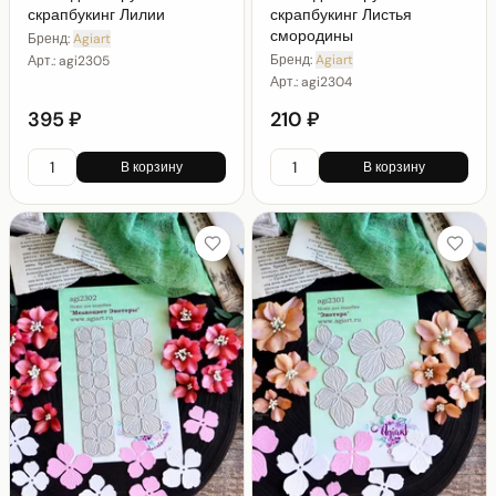
скрапбукинг Лилии
скрапбукинг Листья
смородины
Бренд:
Agiart
Бренд:
Agiart
Арт.:
agi2305
Арт.:
agi2304
395 ₽
210 ₽
В корзину
В корзину