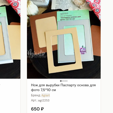
г
Нож для вырубки Паспарту основа для
фото 7,5*10 см
Бренд:
Agiart
Арт.:
agi2253
650 ₽