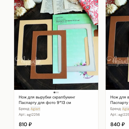
Нож для вырубки скрапбукинг
Нож для 
Паспарту для фото 9*13 см
Паспарту
Бренд:
Agiart
Бренд:
Agia
Арт.:
agi2256
Арт.:
agi22
810 ₽
840 ₽