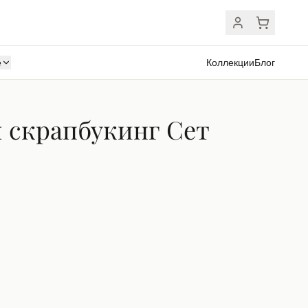
ё
Коллекции
Блог
 скрапбукинг Сет