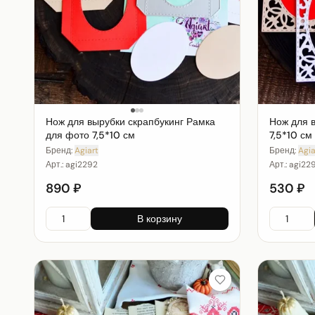
Нож для вырубки скрапбукинг Рамка
Нож для 
для фото 7,5*10 см
7,5*10 см
Бренд:
Agiart
Бренд:
Agia
Арт.:
agi2292
Арт.:
agi229
890 ₽
530 ₽
В корзину