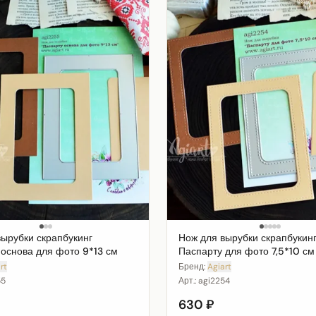
вырубки скрапбукинг
Нож для вырубки скрапбукин
 основа для фото 9*13 см
Паспарту для фото 7,5*10 см
rt
Бренд:
Agiart
55
Арт.:
agi2254
630 ₽