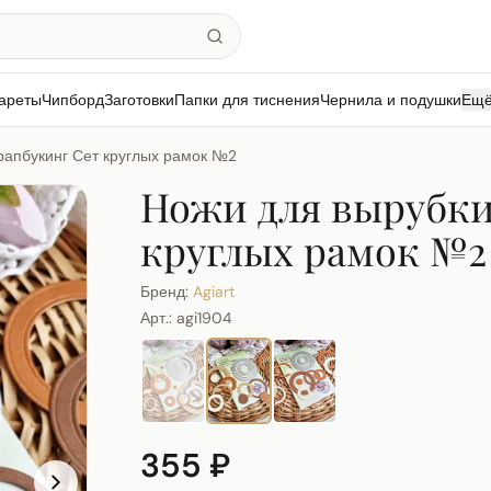
ареты
Чипборд
Заготовки
Папки для тиснения
Чернила и подушки
Ещ
рапбукинг Сет круглых рамок №2
Ножи для вырубки
круглых рамок №2
Бренд:
Agiart
Арт.:
agi1904
355 ₽