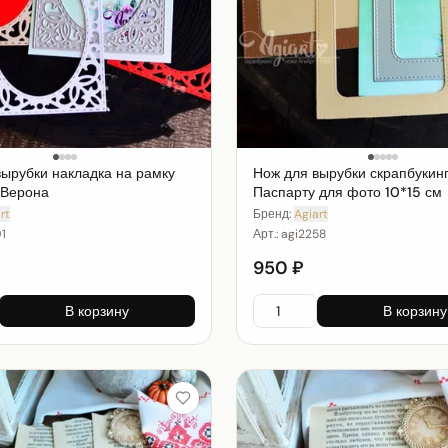
вырубки накладка на рамку
Нож для вырубки скрапбукин
 Верона
Паспарту для фото 10*15 см
rt
Бренд:
Agiart
1
Арт.:
agi2258
950 ₽
В корзину
В корзину