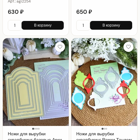
Арт.:
agi2254
630 ₽
650 ₽
В корзину
В корзину
Ножи для вырубки
Ножи для вырубки
скрапбукинг базовые Арки
скрапбукинг Рамки Тандем