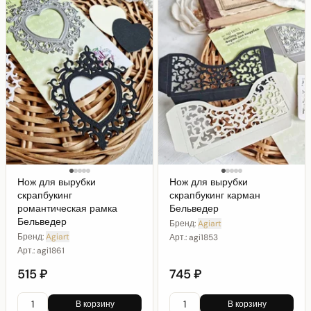
Нож для вырубки
Нож для вырубки
скрапбукинг
скрапбукинг карман
романтическая рамка
Бельведер
Бельведер
Бренд:
Agiart
Бренд:
Agiart
Арт.:
agi1853
Арт.:
agi1861
515 ₽
745 ₽
В корзину
В корзину