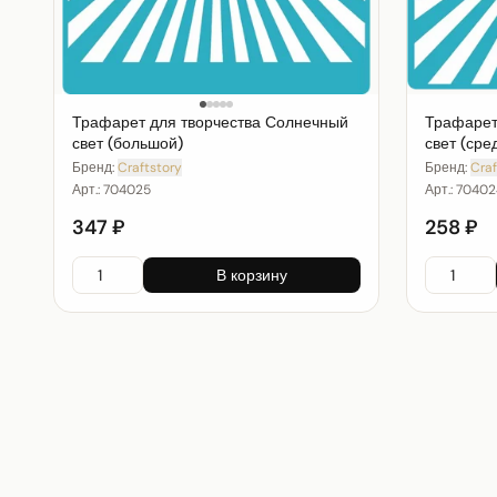
Трафарет для творчества Солнечный
Трафарет
свет (большой)
свет (сре
Бренд:
Craftstory
Бренд:
Craf
Арт.:
704025
Арт.:
70402
347 ₽
258 ₽
В корзину