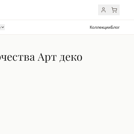
ё
Коллекции
Блог
чества Арт деко