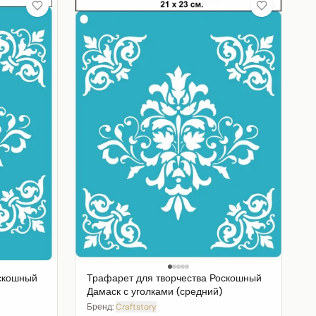
оскошный
Трафарет для творчества Роскошный
Дамаск с уголками (средний)
Бренд:
Craftstory