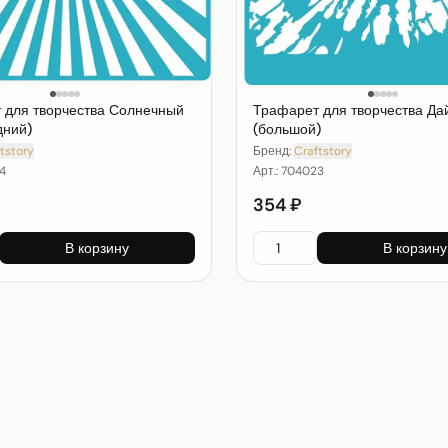
 для творчества Солнечный
Трафарет для творчества Да
дний)
(большой)
tstory
Бренд:
Craftstory
4
Арт.:
704023
354 ₽
В корзину
В корзину