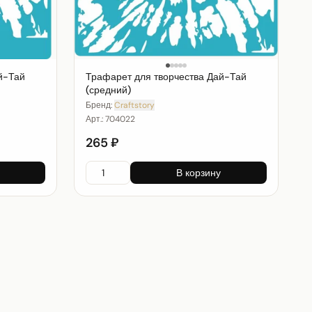
й-Тай
Трафарет для творчества Дай-Тай
(средний)
Бренд:
Craftstory
Арт.:
704022
265 ₽
В корзину