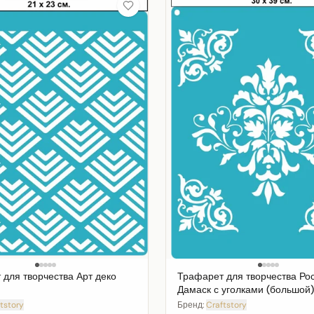
для творчества Арт деко
Трафарет для творчества Р
Дамаск с уголками (большой)
tstory
Бренд:
Craftstory