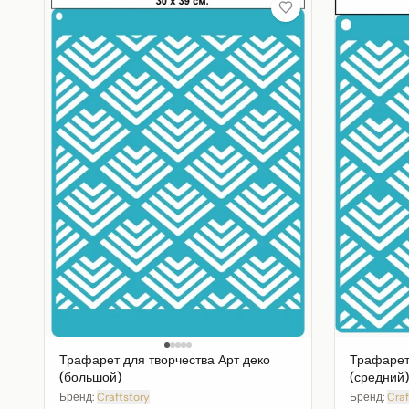
Трафарет для творчества Арт деко
Трафарет 
(большой)
(средний)
Бренд:
Craftstory
Бренд:
Craf