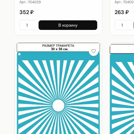
Арт.:
704029
Арт.:
70402
352 ₽
263 ₽
В корзину