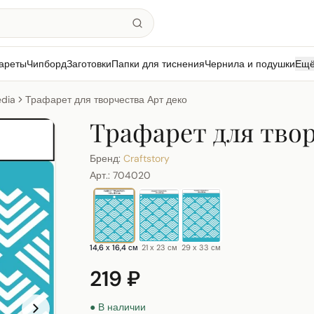
ареты
Чипборд
Заготовки
Папки для тиснения
Чернила и подушки
Ещ
dia
Трафарет для творчества Арт деко
Трафарет для твор
Бренд:
Craftstory
Арт.:
704020
14,6 х 16,4 см
21 х 23 см
29 х 33 см
219 ₽
● В наличии