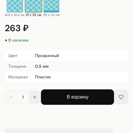
14,6 х 16,4 см
21 х 23 см
29 х 33 см
263 ₽
● В наличии
Цвет
Прозрачный
Толщина
0,5 мм
Материал
Пластик
В корзину
1