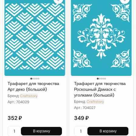
Трафарет для творчества
Трафарет для творчества
Арт деко (большой)
Роскошный Дамаск с
уголками (большой)
Бренд:
Craftstory
Бренд:
Craftstory
Арт.:
704029
Арт.:
704027
352 ₽
349 ₽
В корзину
В корзину