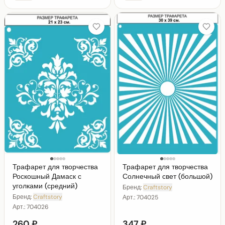
Трафарет для творчества
Трафарет для творчества
Роскошный Дамаск с
Солнечный свет (большой)
уголками (средний)
Бренд:
Craftstory
Бренд:
Craftstory
Арт.:
704025
Арт.:
704026
260 ₽
347 ₽