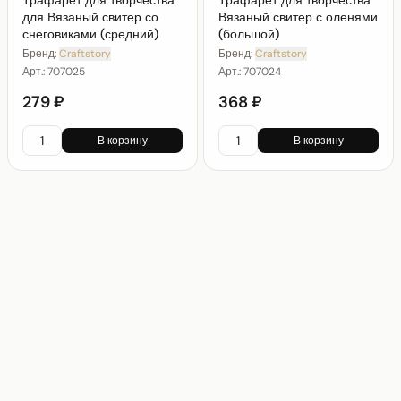
Трафарет для творчества
Трафарет для творчества
для Вязаный свитер со
Вязаный свитер с оленями
снеговиками (средний)
(большой)
Бренд:
Craftstory
Бренд:
Craftstory
Арт.:
707025
Арт.:
707024
279 ₽
368 ₽
В корзину
В корзину