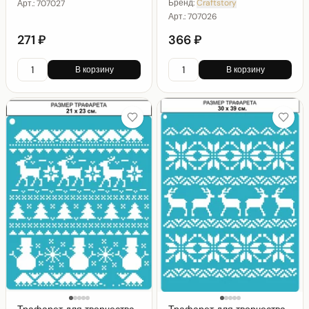
Бренд:
Craftstory
Арт.:
707027
Арт.:
707026
271 ₽
366 ₽
В корзину
В корзину