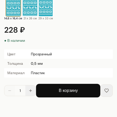
14,6 х 16,4 см
21 х 26 см
29 х 33 см
228 ₽
● В наличии
Цвет
Прозрачный
Толщина
0,5 мм
Материал
Пластик
В корзину
1