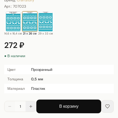
Бренд:
Craftstory
Арт.:
707023
14,6 х 16,4 см
21 х 26 см
29 х 33 см
272 ₽
● В наличии
Цвет
Прозрачный
Толщина
0,5 мм
Материал
Пластик
В корзину
1