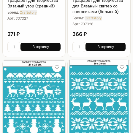
Трафарет для творчества
Трафарет для творчества
Вязаный узор (средний)
для Вязаный свитер со
снеговиками (большой)
Бренд:
Craftstory
Бренд:
Craftstory
Арт.:
707027
Арт.:
707026
271 ₽
366 ₽
В корзину
В корзину