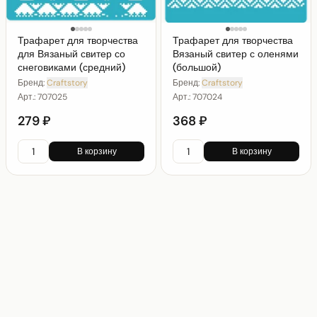
Трафарет для творчества
Трафарет для творчества
для Вязаный свитер со
Вязаный свитер с оленями
снеговиками (средний)
(большой)
Бренд:
Craftstory
Бренд:
Craftstory
Арт.:
707025
Арт.:
707024
279 ₽
368 ₽
В корзину
В корзину