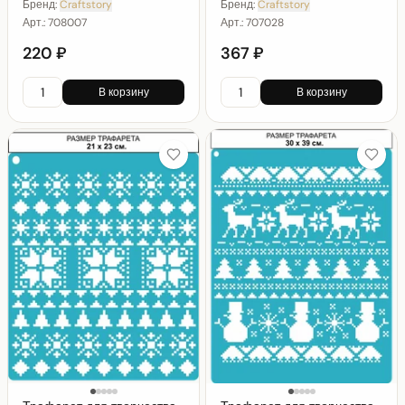
Бренд:
Craftstory
Бренд:
Craftstory
Арт.:
708007
Арт.:
707028
220 ₽
367 ₽
В корзину
В корзину