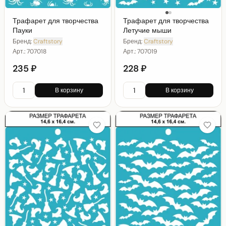
Трафарет для творчества
Трафарет для творчества
Пауки
Летучие мыши
Бренд:
Craftstory
Бренд:
Craftstory
Арт.:
707018
Арт.:
707019
235 ₽
228 ₽
В корзину
В корзину