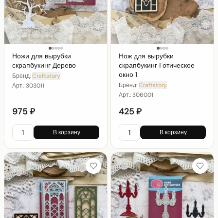
Ножи для вырубки
Нож для вырубки
скрапбукинг Дерево
скрапбукинг Готическое
окно 1
Бренд:
Craftstory
Бренд:
Craftstory
Арт.:
303011
Арт.:
306001
975 ₽
425 ₽
В корзину
В корзину